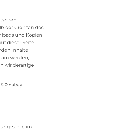
utschen
alb der Grenzen des
wnloads und Kopien
uf dieser Seite
rden Inhalte
ksam werden,
 wir derartige
, ©Pixabay
tungsstelle im