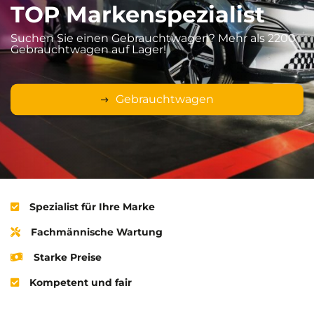
TOP Markenspezialist
Autohaus Kellermann
Suchen Sie einen Gebrauchtwagen? Mehr als 2200
Gebrauchtwagen auf Lager!
TOP Markenspezialist für Renault & Dacia
Gebrauchtwagen
Spezialist für Ihre Marke
Fachmännische Wartung
Starke Preise
Kompetent und fair